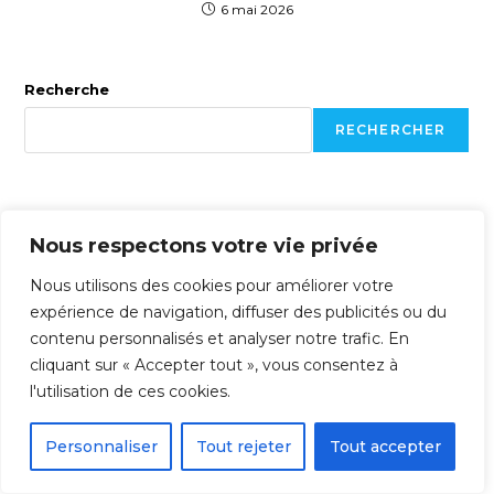
6 mai 2026
Recherche
RECHERCHER
Articles récents
Nous respectons votre vie privée
SEO et email marketing : comment les deux canaux se
Nous utilisons des cookies pour améliorer votre
renforcent mutuellement
expérience de navigation, diffuser des publicités ou du
contenu personnalisés et analyser notre trafic. En
Les zero-click searches : comment rester visible quand
cliquant sur « Accepter tout », vous consentez à
Google répond avant votre site
l'utilisation de ces cookies.
Immobilier et SEO local : comment les agences de La
Personnaliser
Tout rejeter
Tout accepter
Rochelle peuvent attirer plus de mandats
Contenu evergreen vs contenu d’actualité : quelle proportion